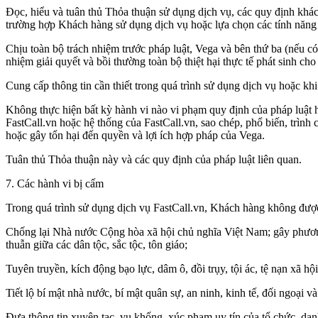
Đọc, hiểu và tuân thủ Thỏa thuận sử dụng dịch vụ, các quy định khác
trường hợp Khách hàng sử dụng dịch vụ hoặc lựa chọn các tính năng 
Chịu toàn bộ trách nhiệm trước pháp luật, Vega và bên thứ ba (nếu có
nhiệm giải quyết và bồi thường toàn bộ thiệt hại thực tế phát sinh cho
Cung cấp thông tin cần thiết trong quá trình sử dụng dịch vụ hoặc kh
Không thực hiện bất kỳ hành vi nào vi phạm quy định của pháp luật h
FastCall.vn hoặc hệ thống của FastCall.vn, sao chép, phổ biến, trình
hoặc gây tổn hại đến quyền và lợi ích hợp pháp của Vega.
Tuân thủ Thỏa thuận này và các quy định của pháp luật liên quan.
7. Các hành vi bị cấm
Trong quá trình sử dụng dịch vụ FastCall.vn, Khách hàng không được
Chống lại Nhà nước Cộng hòa xã hội chủ nghĩa Việt Nam; gây phương h
thuẫn giữa các dân tộc, sắc tộc, tôn giáo;
Tuyên truyền, kích động bạo lực, dâm ô, đồi trụy, tội ác, tệ nạn xã hộ
Tiết lộ bí mật nhà nước, bí mật quân sự, an ninh, kinh tế, đối ngoại 
Đưa thông tin xuyên tạc, vu khống, xúc phạm uy tín của tổ chức, da