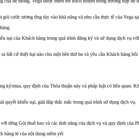
g của hệ thống. Vega được miễn trừ trách nhiệm trong trường hợp hệ 
 gói cước tương ứng tùy vào khả năng và nhu cầu thực tế của Vega tại
 hàng.
ếu nại của Khách hàng trong quá trình đăng ký và sử dụng dịch vụ với
a bất cứ thiệt hại nào cho một bên thứ ba và yêu cầu Khách hàng bồi 
ăng ký/mua, quy định của Thỏa thuận này và pháp luật có liên quan. 
i quyết khiếu nại, giải đáp thắc mắc trong quá trình sử dụng dịch vụ.
 với từng Gói thuê bao và các tính năng của dịch vụ và quy định của Ph
h hàng lẻ của nội dung niêm yết