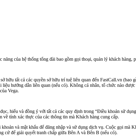
c năng của hệ thống tổng đài bao gồm gọi thoại, quản lý khách hàng, ph
 sở hữu tất cả các quyền sở hữu trí tuệ liên quan đến FastCall.vn (bao
 tài liệu hướng dẫn liên quan (nếu có). Không cá nhân, tổ chức nào được
 của Vega.
 đọc, hiểu và đồng ý với tất cả các quy định trong “Điều khoản sử dụn
ệm về tính xác thực của các thông tin mà Khách hàng cung cấp.
ài khoản và mật khẩu để đăng nhập và sử dụng dịch vụ. Cuộc gọi mà K
g cứ để giải quyết tranh chấp giữa Bên A và Bên B (nếu có).