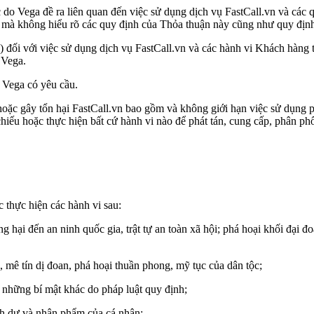
 do Vega đề ra liên quan đến việc sử dụng dịch vụ FastCall.vn và các 
mà không hiểu rõ các quy định của Thỏa thuận này cũng như quy định 
) đối với việc sử dụng dịch vụ FastCall.vn và các hành vi Khách hàng 
 Vega.
i Vega có yêu cầu.
oặc gây tổn hại FastCall.vn bao gồm và không giới hạn việc sử dụng ph
 chiếu hoặc thực hiện bất cứ hành vi nào để phát tán, cung cấp, phân ph
 thực hiện các hành vi sau:
ại đến an ninh quốc gia, trật tự an toàn xã hội; phá hoại khối đại đoà
i, mê tín dị đoan, phá hoại thuần phong, mỹ tục của dân tộc;
và những bí mật khác do pháp luật quy định;
nh dự và nhân phẩm của cá nhân;