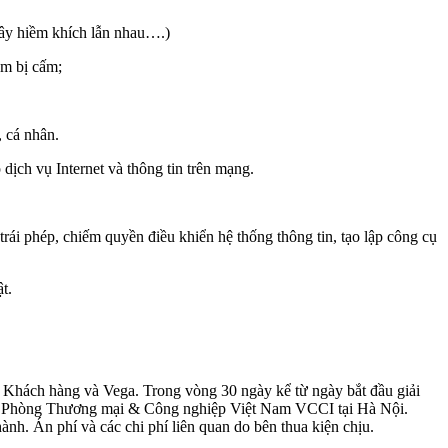
 gây hiềm khích lẫn nhau….)
ẩm bị cấm;
, cá nhân.
dịch vụ Internet và thông tin trên mạng.
trái phép, chiếm quyền điều khiển hệ thống thông tin, tạo lập công cụ
t.
a Khách hàng và Vega. Trong vòng 30 ngày kể từ ngày bắt đầu giải
ạnh Phòng Thương mại & Công nghiệp Việt Nam VCCI tại Hà Nội.
ành. Án phí và các chi phí liên quan do bên thua kiện chịu.