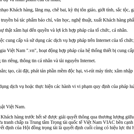
o Khách hàng, lăng mạ, chê bai, kỳ thị tôn giáo, giới tính, sắc tộc,
truyền bá tác phẩm báo chí, văn học, nghệ thuật, xuất Khách hàng ph
 sự thật xâm hại đến quyền và lợi ích hợp pháp của tổ chức, cá nhân.
việc cung cấp và sử dụng các dịch vụ hợp pháp trên Internet của tổ chức
gia Việt Nam ".vn", hoạt động hợp pháp của hệ thống thiết bị cung cấp 
in riêng, thông tin cá nhân và tài nguyên Internet.
n; tạo, cài đặt, phát tán phần mềm độc hại, vi-rút máy tính; xâm nhập 
ử dụng dịch vụ hoặc thực hiện các hành vi vi phạm quy định của pháp luậ
uật Việt Nam.
ủa Khách hàng trước hết sẽ được giải quyết thông qua thương lượng giữ
 đưa tranh chấp ra Trung tâm Trọng tài quốc tế Việt Nam VIAC bên c
t định của Hội đồng trọng tài là quyết định cuối cùng có hiệu lực thi h