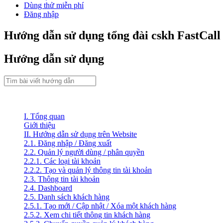
Dùng thử miễn phí
Đăng nhập
Hướng dẫn sử dụng tổng đài cskh FastCall
Hướng dẫn sử dụng
I. Tổng quan
Giới thiệu
II. Hướng dẫn sử dụng trên Website
2.1. Đăng nhập / Đăng xuất
2.2. Quản lý người dùng / phân quyền
2.2.1. Các loại tài khoản
2.2.2. Tạo và quản lý thông tin tài khoản
2.3. Thông tin tài khoản
2.4. Dashboard
2.5. Danh sách khách hàng
2.5.1. Tạo mới / Cập nhật / Xóa một khách hàng
2.5.2. Xem chi tiết thông tin khách hàng