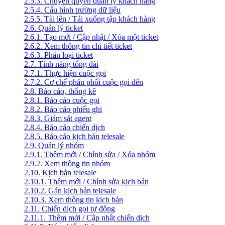
2.5.3. Chuyển quyền quản lý khách hàng
2.5.4. Cấu hình trường dữ liệu
2.5.5. Tài lên / Tải xuống tập khách hàng
2.6. Quản lý ticket
2.6.1. Tạo mới / Cập nhật / Xóa một ticket
2.6.2. Xem thông tin chi tiết ticket
2.6.3. Phân loại ticket
2.7. Tính năng tổng đài
2.7.1. Thực hiện cuộc gọi
2.7.2. Cơ chế phân phối cuộc gọi đến
2.8. Báo cáo, thống kê
2.8.1. Báo cáo cuộc gọi
2.8.2. Báo cáo phiếu ghi
2.8.3. Giám sát agent
2.8.4. Báo cáo chiến dịch
2.8.5. Báo cáo kịch bản telesale
2.9. Quản lý nhóm
2.9.1. Thêm mới / Chỉnh sửa / Xóa nhóm
2.9.2. Xem thông tin nhóm
2.10. Kịch bản telesale
2.10.1. Thêm mới / Chỉnh sửa kịch bản
2.10.2. Gán kịch bản telesale
2.10.3. Xem thông tin kịch bản
2.11. Chiến dịch gọi tự động
2.11.1. Thêm mới / Cập nhật chiến dịch