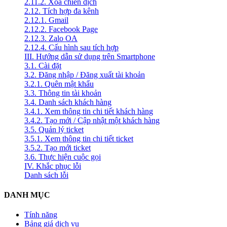
2.11.2. Xóa chiến dịch
2.12. Tích hợp đa kênh
2.12.1. Gmail
2.12.2. Facebook Page
2.12.3. Zalo OA
2.12.4. Cấu hình sau tích hợp
III. Hướng dẫn sử dụng trên Smartphone
3.1. Cài đặt
3.2. Đăng nhập / Đăng xuất tài khoản
3.2.1. Quên mật khẩu
3.3. Thông tin tài khoản
3.4. Danh sách khách hàng
3.4.1. Xem thông tin chi tiết khách hàng
3.4.2. Tạo mới / Cập nhật một khách hàng
3.5. Quản lý ticket
3.5.1. Xem thông tin chi tiết ticket
3.5.2. Tạo mới ticket
3.6. Thực hiện cuộc gọi
IV. Khắc phục lỗi
Danh sách lỗi
DANH MỤC
Tính năng
Bảng giá dịch vụ