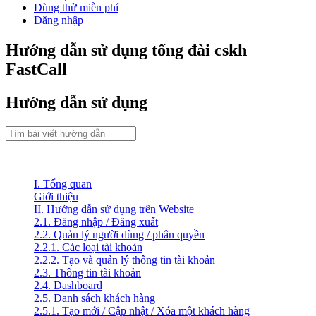
Dùng thử miễn phí
Đăng nhập
Hướng dẫn sử dụng tổng đài cskh
FastCall
Hướng dẫn sử dụng
I. Tổng quan
Giới thiệu
II. Hướng dẫn sử dụng trên Website
2.1. Đăng nhập / Đăng xuất
2.2. Quản lý người dùng / phân quyền
2.2.1. Các loại tài khoản
2.2.2. Tạo và quản lý thông tin tài khoản
2.3. Thông tin tài khoản
2.4. Dashboard
2.5. Danh sách khách hàng
2.5.1. Tạo mới / Cập nhật / Xóa một khách hàng