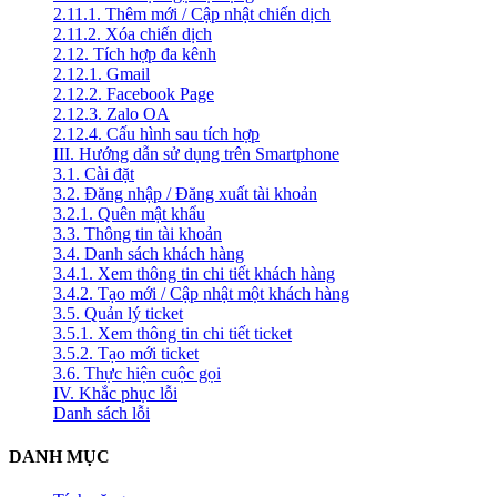
2.11.1. Thêm mới / Cập nhật chiến dịch
2.11.2. Xóa chiến dịch
2.12. Tích hợp đa kênh
2.12.1. Gmail
2.12.2. Facebook Page
2.12.3. Zalo OA
2.12.4. Cấu hình sau tích hợp
III. Hướng dẫn sử dụng trên Smartphone
3.1. Cài đặt
3.2. Đăng nhập / Đăng xuất tài khoản
3.2.1. Quên mật khẩu
3.3. Thông tin tài khoản
3.4. Danh sách khách hàng
3.4.1. Xem thông tin chi tiết khách hàng
3.4.2. Tạo mới / Cập nhật một khách hàng
3.5. Quản lý ticket
3.5.1. Xem thông tin chi tiết ticket
3.5.2. Tạo mới ticket
3.6. Thực hiện cuộc gọi
IV. Khắc phục lỗi
Danh sách lỗi
DANH MỤC