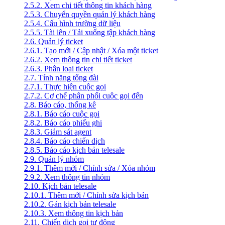
2.5.2. Xem chi tiết thông tin khách hàng
2.5.3. Chuyển quyền quản lý khách hàng
2.5.4. Cấu hình trường dữ liệu
2.5.5. Tài lên / Tải xuống tập khách hàng
2.6. Quản lý ticket
2.6.1. Tạo mới / Cập nhật / Xóa một ticket
2.6.2. Xem thông tin chi tiết ticket
2.6.3. Phân loại ticket
2.7. Tính năng tổng đài
2.7.1. Thực hiện cuộc gọi
2.7.2. Cơ chế phân phối cuộc gọi đến
2.8. Báo cáo, thống kê
2.8.1. Báo cáo cuộc gọi
2.8.2. Báo cáo phiếu ghi
2.8.3. Giám sát agent
2.8.4. Báo cáo chiến dịch
2.8.5. Báo cáo kịch bản telesale
2.9. Quản lý nhóm
2.9.1. Thêm mới / Chỉnh sửa / Xóa nhóm
2.9.2. Xem thông tin nhóm
2.10. Kịch bản telesale
2.10.1. Thêm mới / Chỉnh sửa kịch bản
2.10.2. Gán kịch bản telesale
2.10.3. Xem thông tin kịch bản
2.11. Chiến dịch gọi tự động