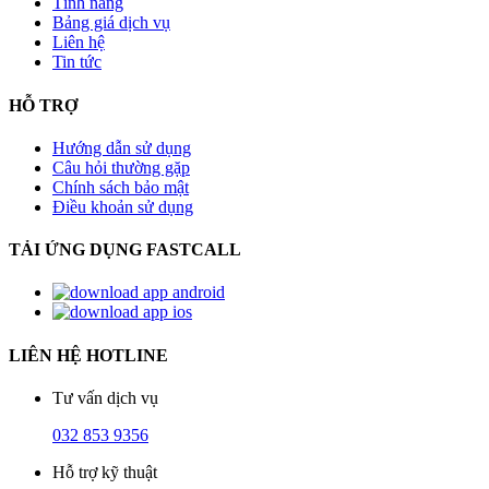
Tính năng
Bảng giá dịch vụ
Liên hệ
Tin tức
HỖ TRỢ
Hướng dẫn sử dụng
Câu hỏi thường gặp
Chính sách bảo mật
Điều khoản sử dụng
TẢI ỨNG DỤNG FASTCALL
LIÊN HỆ HOTLINE
Tư vấn dịch vụ
032 853 9356
Hỗ trợ kỹ thuật