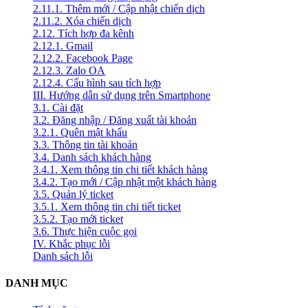
2.11.1. Thêm mới / Cập nhật chiến dịch
2.11.2. Xóa chiến dịch
2.12. Tích hợp đa kênh
2.12.1. Gmail
2.12.2. Facebook Page
2.12.3. Zalo OA
2.12.4. Cấu hình sau tích hợp
III. Hướng dẫn sử dụng trên Smartphone
3.1. Cài đặt
3.2. Đăng nhập / Đăng xuất tài khoản
3.2.1. Quên mật khẩu
3.3. Thông tin tài khoản
3.4. Danh sách khách hàng
3.4.1. Xem thông tin chi tiết khách hàng
3.4.2. Tạo mới / Cập nhật một khách hàng
3.5. Quản lý ticket
3.5.1. Xem thông tin chi tiết ticket
3.5.2. Tạo mới ticket
3.6. Thực hiện cuộc gọi
IV. Khắc phục lỗi
Danh sách lỗi
DANH MỤC