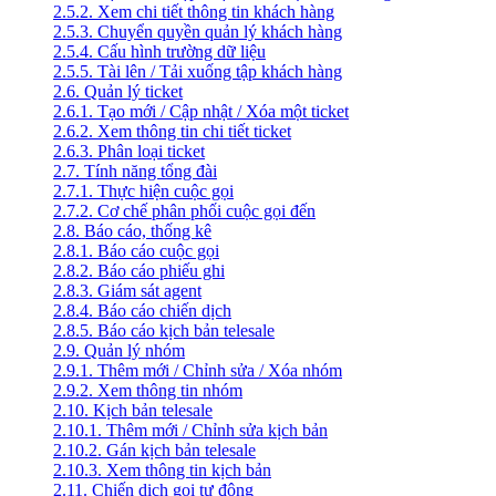
2.5.2. Xem chi tiết thông tin khách hàng
2.5.3. Chuyển quyền quản lý khách hàng
2.5.4. Cấu hình trường dữ liệu
2.5.5. Tài lên / Tải xuống tập khách hàng
2.6. Quản lý ticket
2.6.1. Tạo mới / Cập nhật / Xóa một ticket
2.6.2. Xem thông tin chi tiết ticket
2.6.3. Phân loại ticket
2.7. Tính năng tổng đài
2.7.1. Thực hiện cuộc gọi
2.7.2. Cơ chế phân phối cuộc gọi đến
2.8. Báo cáo, thống kê
2.8.1. Báo cáo cuộc gọi
2.8.2. Báo cáo phiếu ghi
2.8.3. Giám sát agent
2.8.4. Báo cáo chiến dịch
2.8.5. Báo cáo kịch bản telesale
2.9. Quản lý nhóm
2.9.1. Thêm mới / Chỉnh sửa / Xóa nhóm
2.9.2. Xem thông tin nhóm
2.10. Kịch bản telesale
2.10.1. Thêm mới / Chỉnh sửa kịch bản
2.10.2. Gán kịch bản telesale
2.10.3. Xem thông tin kịch bản
2.11. Chiến dịch gọi tự động