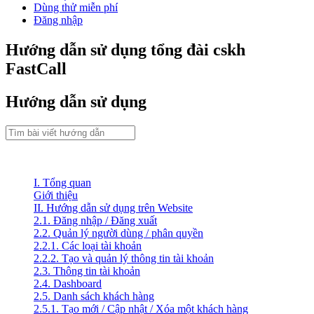
Dùng thử miễn phí
Đăng nhập
Hướng dẫn sử dụng tổng đài cskh
FastCall
Hướng dẫn sử dụng
I. Tổng quan
Giới thiệu
II. Hướng dẫn sử dụng trên Website
2.1. Đăng nhập / Đăng xuất
2.2. Quản lý người dùng / phân quyền
2.2.1. Các loại tài khoản
2.2.2. Tạo và quản lý thông tin tài khoản
2.3. Thông tin tài khoản
2.4. Dashboard
2.5. Danh sách khách hàng
2.5.1. Tạo mới / Cập nhật / Xóa một khách hàng